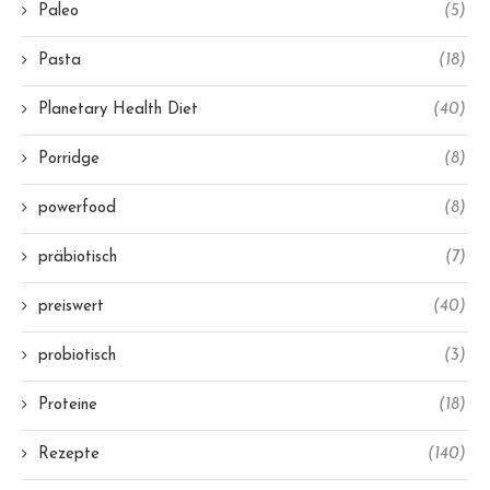
Paleo
(5)
Pasta
(18)
Planetary Health Diet
(40)
Porridge
(8)
powerfood
(8)
präbiotisch
(7)
preiswert
(40)
probiotisch
(3)
Proteine
(18)
Rezepte
(140)