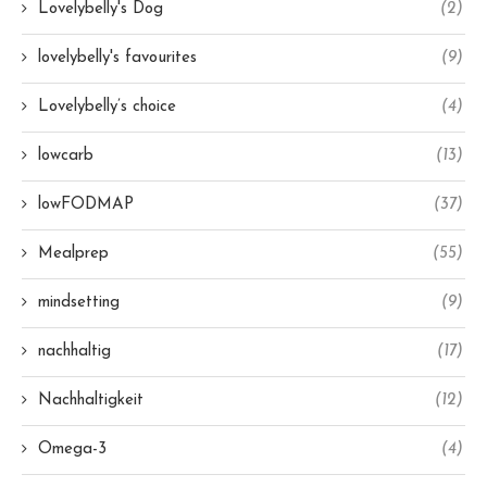
Lovelybelly's Dog
(2)
lovelybelly's favourites
(9)
Lovelybelly’s choice
(4)
lowcarb
(13)
lowFODMAP
(37)
Mealprep
(55)
mindsetting
(9)
nachhaltig
(17)
Nachhaltigkeit
(12)
Omega-3
(4)