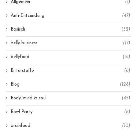
Allgemein
(1)
Anti-Entzündung
(47)
Basisch
(52)
belly business
(17)
bellyfood
(31)
Bitterstoffe
(6)
Blog
(128)
Body, mind & soul
(45)
Bowl Party
(8)
brainfood
(10)