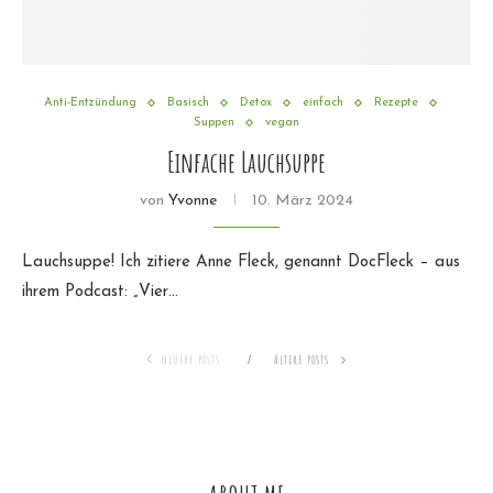
Anti-Entzündung
Basisch
Detox
einfach
Rezepte
Suppen
vegan
Einfache Lauchsuppe
von
Yvonne
10. März 2024
Lauchsuppe! Ich zitiere Anne Fleck, genannt DocFleck – aus
ihrem Podcast: „Vier…
NEUERE POSTS
ÄLTERE POSTS