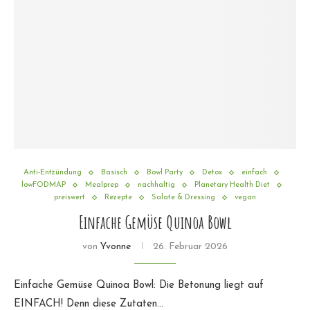
Anti-Entzündung
Basisch
Bowl Party
Detox
einfach
lowFODMAP
Mealprep
nachhaltig
Planetary Health Diet
preiswert
Rezepte
Salate & Dressing
vegan
Einfache Gemüse Quinoa Bowl
von
Yvonne
26. Februar 2026
Einfache Gemüse Quinoa Bowl: Die Betonung liegt auf
EINFACH! Denn diese Zutaten…