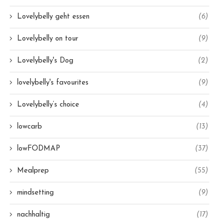
Lovelybelly geht essen
(6)
Lovelybelly on tour
(9)
Lovelybelly's Dog
(2)
lovelybelly's favourites
(9)
Lovelybelly’s choice
(4)
lowcarb
(13)
lowFODMAP
(37)
Mealprep
(55)
mindsetting
(9)
nachhaltig
(17)