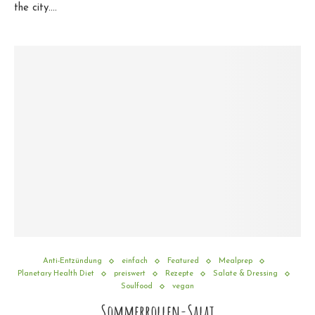
the city.…
Anti-Entzündung
einfach
Featured
Mealprep
Planetary Health Diet
preiswert
Rezepte
Salate & Dressing
Soulfood
vegan
Sommerrollen-Salat