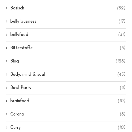
Basisch
(52)
belly business
(17)
bellyfood
(31)
Bitterstoffe
(6)
Blog
(128)
Body, mind & soul
(45)
Bowl Party
(8)
brainfood
(10)
Corona
(8)
Curry
(10)