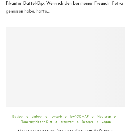
Pikanter Dattel-Dip: Wenn ich den bei meiner Freundin Petra
genossen habe, hatte…
Basisch
einfach
lowcarb
lowFODMAP
Mealprep
Planetary Health Diet
preiswert
Rezepte
vegan