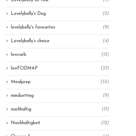
Lovelybelly on tour
(9)
Lovelybelly's Dog
(2)
lovelybelly's favourites
(9)
Lovelybelly’s choice
(4)
lowcarb
(13)
lowFODMAP
(37)
Mealprep
(55)
mindsetting
(9)
nachhaltig
(17)
Nachhaltigkeit
(12)