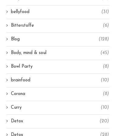
bellyfood
(31)
Bitterstoffe
(6)
Blog
(128)
Body, mind & soul
(45)
Bowl Party
(8)
brainfood
(10)
Corona
(8)
Curry
(10)
Detox
(20)
Detox
(28)