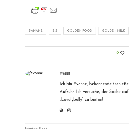
BANANE
EIS
GOLDEN FOOD
GOLDEN MILK
0
YVONNE
Ich bin Yvonne, bekennende Genießeri
Aufruhr. Ich versuche, der Sache auf
„Lovelybelly“ zu bieten!