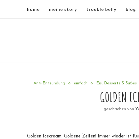
home
meine story
trouble belly
blog
Anti-Entzündung
einfach
Eis, Desserts & Süßes
GOLDEN IC
geschrieben von
Y
Golden Icecream: Goldene Zeiten! Immer wieder ist Kur