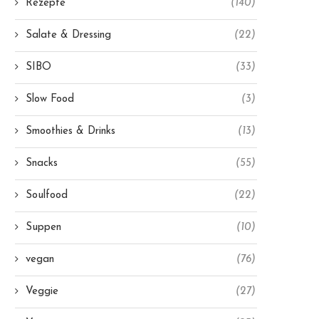
Rezepte
(140)
Salate & Dressing
(22)
SIBO
(33)
Slow Food
(3)
Smoothies & Drinks
(13)
Snacks
(55)
Soulfood
(22)
Suppen
(10)
vegan
(76)
Veggie
(27)