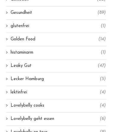
Gesundheit
(89)
glutenfrei
(1)
Golden Food
(14)
histaminarm
(1)
Leaky Gut
(47)
Lecker Hamburg
(3)
lektinfrei
(4)
Lovelybelly cooks
(4)
Lovelybelly geht essen
(6)