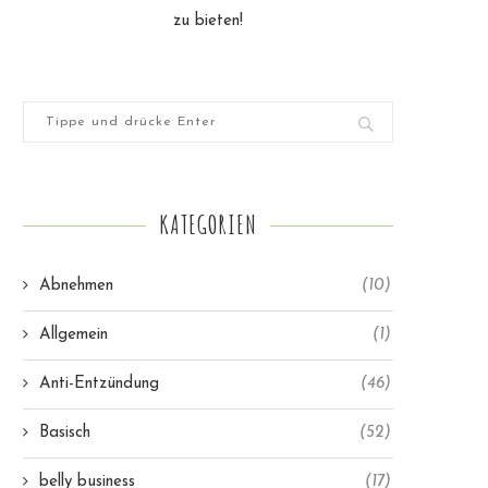
zu bieten!
KATEGORIEN
Abnehmen
(10)
Allgemein
(1)
Anti-Entzündung
(46)
Basisch
(52)
belly business
(17)