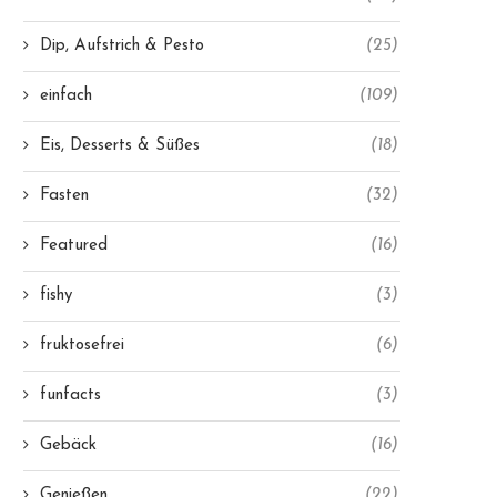
Dip, Aufstrich & Pesto
(25)
einfach
(109)
Eis, Desserts & Süßes
(18)
Fasten
(32)
Featured
(16)
fishy
(3)
fruktosefrei
(6)
funfacts
(3)
Gebäck
(16)
Genießen
(22)