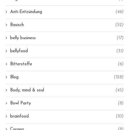
Anti-Entzündung
(46)
Basisch
(52)
belly business
(17)
bellyfood
(31)
Bitterstoffe
(6)
Blog
(128)
Body, mind & soul
(45)
Bowl Party
(8)
brainfood
(10)
Corona
(8)