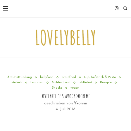
Anti-Entzündung
bellyfood
brainfood
Dip, Aufstrich & Pesto
einfach
Featured
Golden Food
lektinfrei
Rezepte
Snacks
vegan
LOVELYBELLY’S AVOCADOCREME
geschrieben von
Yvonne
4. Juli 2018