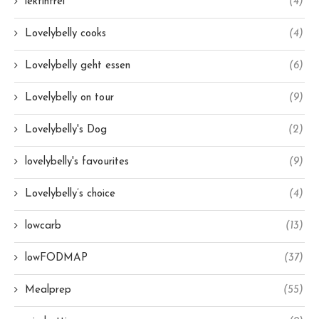
lektinfrei
(4)
Lovelybelly cooks
(4)
Lovelybelly geht essen
(6)
Lovelybelly on tour
(9)
Lovelybelly's Dog
(2)
lovelybelly's favourites
(9)
Lovelybelly’s choice
(4)
lowcarb
(13)
lowFODMAP
(37)
Mealprep
(55)