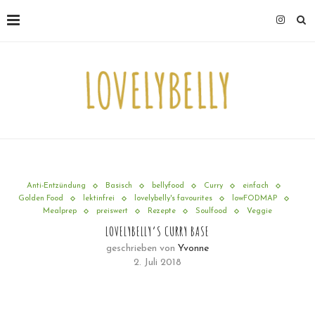
Anti-Entzündung
Basisch
bellyfood
Curry
einfach
Golden Food
lektinfrei
lovelybelly's favourites
lowFODMAP
Mealprep
preiswert
Rezepte
Soulfood
Veggie
LOVELYBELLY’S CURRY BASE
geschrieben von
Yvonne
2. Juli 2018