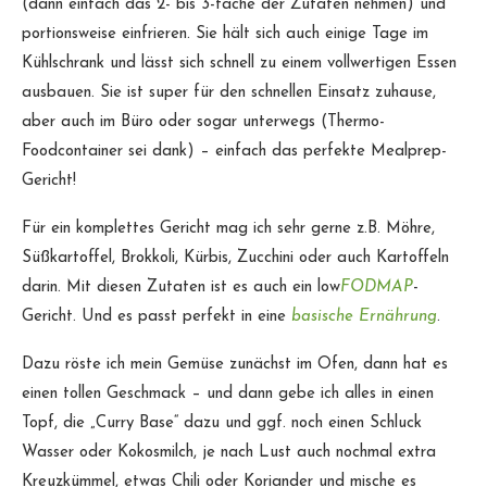
(dann einfach das 2- bis 3-fache der Zutaten nehmen) und
portionsweise einfrieren. Sie hält sich auch einige Tage im
Kühlschrank und lässt sich schnell zu einem vollwertigen Essen
ausbauen. Sie ist super für den schnellen Einsatz zuhause,
aber auch im Büro oder sogar unterwegs (Thermo-
Foodcontainer sei dank) – einfach das perfekte Mealprep-
Gericht!
Für ein komplettes Gericht mag ich sehr gerne z.B. Möhre,
Süßkartoffel, Brokkoli, Kürbis, Zucchini oder auch Kartoffeln
darin. Mit diesen Zutaten ist es auch ein low
FODMAP
-
Gericht. Und es passt perfekt in eine
basische Ernährung
.
Dazu röste ich mein Gemüse zunächst im Ofen, dann hat es
einen tollen Geschmack – und dann gebe ich alles in einen
Topf, die „Curry Base“ dazu und ggf. noch einen Schluck
Wasser oder Kokosmilch, je nach Lust auch nochmal extra
Kreuzkümmel, etwas Chili oder Koriander und mische es