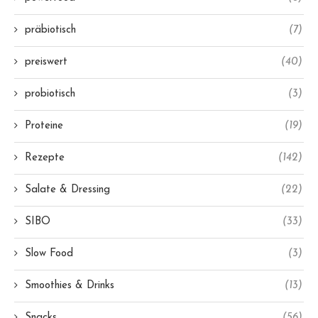
präbiotisch
(7)
preiswert
(40)
probiotisch
(3)
Proteine
(19)
Rezepte
(142)
Salate & Dressing
(22)
SIBO
(33)
Slow Food
(3)
Smoothies & Drinks
(13)
Snacks
(56)