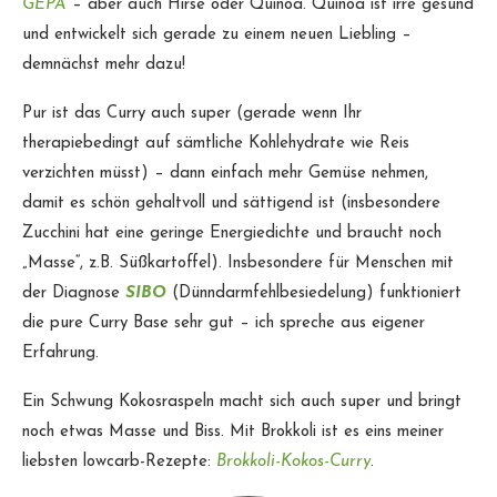
GEPA
– aber auch Hirse oder Quinoa. Quinoa ist irre gesund
und entwickelt sich gerade zu einem neuen Liebling –
demnächst mehr dazu!
Pur ist das Curry auch super (gerade wenn Ihr
therapiebedingt auf sämtliche Kohlehydrate wie Reis
verzichten müsst) – dann einfach mehr Gemüse nehmen,
damit es schön gehaltvoll und sättigend ist (insbesondere
Zucchini hat eine geringe Energiedichte und braucht noch
„Masse“, z.B. Süßkartoffel). Insbesondere für Menschen mit
der Diagnose
SIBO
(Dünndarmfehlbesiedelung) funktioniert
die pure Curry Base sehr gut – ich spreche aus eigener
Erfahrung.
Ein Schwung Kokosraspeln macht sich auch super und bringt
noch etwas Masse und Biss. Mit Brokkoli ist es eins meiner
liebsten lowcarb-Rezepte:
Brokkoli-Kokos-Curry
.