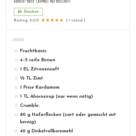
Birnen-Hafer-Crumble mit Haselnuss
Drucken
Rating:
5.0
/5
(
1
voted )
ZUTATEN
Fruchtbasis:
4–5 reife Birnen
1 EL Zitronensaft
½ TL Zimt
1 Prise Kardamom
1 TL Ahornsirup (nur wenn nötig)
Crumble:
80 g Haferflocken (zart oder gemischt mit
kernig)
40 g Dinkelvollkornmehl