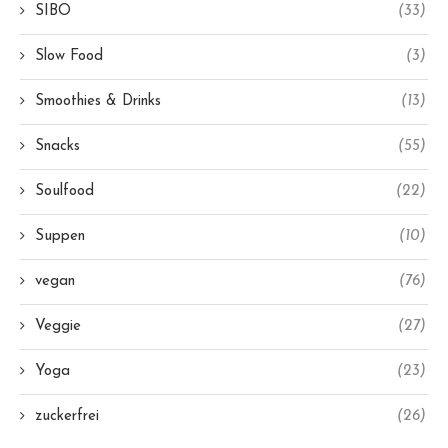
SIBO
(33)
Slow Food
(3)
Smoothies & Drinks
(13)
Snacks
(55)
Soulfood
(22)
Suppen
(10)
vegan
(76)
Veggie
(27)
Yoga
(23)
zuckerfrei
(26)