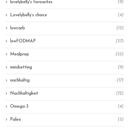
lovelybelly's favourites
(9)
Lovelybelly’s choice
(4)
lowcarb
(13)
lowFODMAP
(37)
Mealprep
(55)
mindsetting
(9)
nachhaltig
(17)
Nachhaltigkeit
(12)
Omega-3
(4)
Paleo
(5)