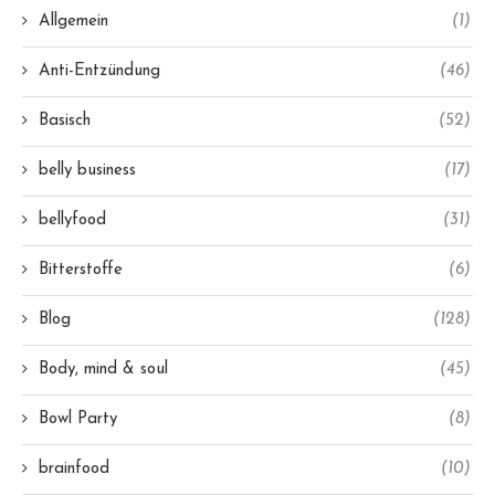
Allgemein
(1)
Anti-Entzündung
(46)
Basisch
(52)
belly business
(17)
bellyfood
(31)
Bitterstoffe
(6)
Blog
(128)
Body, mind & soul
(45)
Bowl Party
(8)
brainfood
(10)