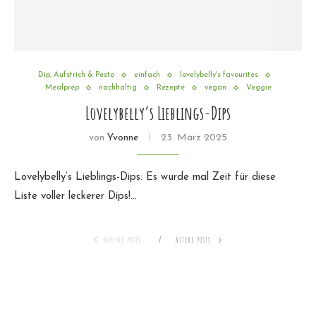
Dip, Aufstrich & Pesto
einfach
lovelybelly's favourites
Mealprep
nachhaltig
Rezepte
vegan
Veggie
Lovelybelly’s Lieblings-Dips
von
Yvonne
23. März 2025
Lovelybelly’s Lieblings-Dips: Es wurde mal Zeit für diese
Liste voller leckerer Dips!…
NEUERE POSTS
ÄLTERE POSTS