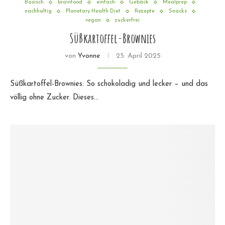
Basisch
brainfood
einfach
Gebäck
Mealprep
nachhaltig
Planetary Health Diet
Rezepte
Snacks
vegan
zuckerfrei
Süßkartoffel-Brownies
von
Yvonne
25. April 2025
Süßkartoffel-Brownies: So schokoladig und lecker – und das
völlig ohne Zucker. Dieses…