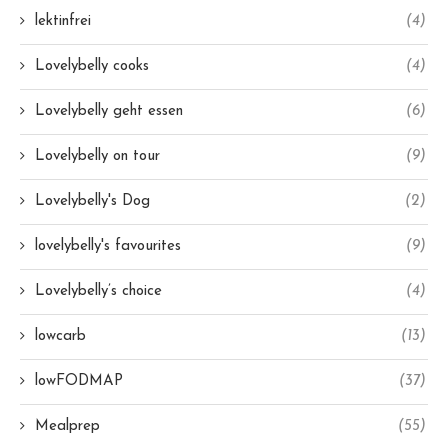
lektinfrei
(4)
Lovelybelly cooks
(4)
Lovelybelly geht essen
(6)
Lovelybelly on tour
(9)
Lovelybelly's Dog
(2)
lovelybelly's favourites
(9)
Lovelybelly’s choice
(4)
lowcarb
(13)
lowFODMAP
(37)
Mealprep
(55)