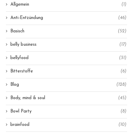
Allgemein
(1)
Anti-Entzündung
(46)
Basisch
(52)
belly business
(17)
bellyfood
(31)
Bitterstoffe
(6)
Blog
(128)
Body, mind & soul
(45)
Bowl Party
(8)
brainfood
(10)