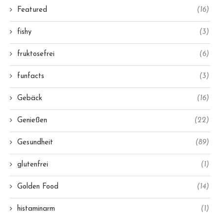
Featured
(16)
fishy
(3)
fruktosefrei
(6)
funfacts
(3)
Gebäck
(16)
Genießen
(22)
Gesundheit
(89)
glutenfrei
(1)
Golden Food
(14)
histaminarm
(1)