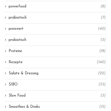
powerfood
(8)
präbiotisch
(7)
preiswert
(40)
probiotisch
(3)
Proteine
(18)
Rezepte
(140)
Salate & Dressing
(22)
SIBO
(33)
Slow Food
(3)
Smoothies & Drinks
(13)