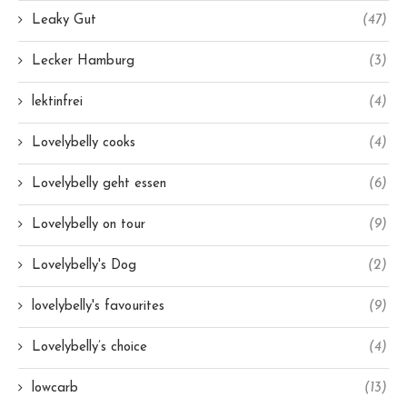
Leaky Gut
(47)
Lecker Hamburg
(3)
lektinfrei
(4)
Lovelybelly cooks
(4)
Lovelybelly geht essen
(6)
Lovelybelly on tour
(9)
Lovelybelly's Dog
(2)
lovelybelly's favourites
(9)
Lovelybelly’s choice
(4)
lowcarb
(13)