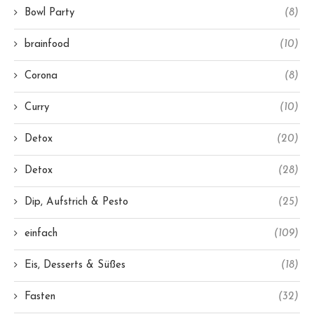
Bowl Party
(8)
brainfood
(10)
Corona
(8)
Curry
(10)
Detox
(20)
Detox
(28)
Dip, Aufstrich & Pesto
(25)
einfach
(109)
Eis, Desserts & Süßes
(18)
Fasten
(32)