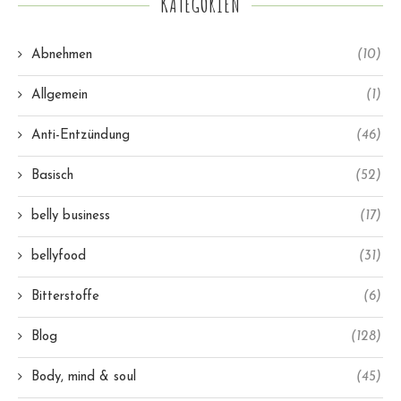
KATEGORIEN
Abnehmen
(10)
Allgemein
(1)
Anti-Entzündung
(46)
Basisch
(52)
belly business
(17)
bellyfood
(31)
Bitterstoffe
(6)
Blog
(128)
Body, mind & soul
(45)