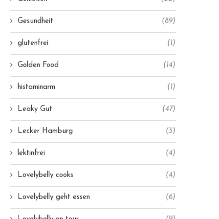
Gesundheit
(89)
glutenfrei
(1)
Golden Food
(14)
histaminarm
(1)
Leaky Gut
(47)
Lecker Hamburg
(3)
lektinfrei
(4)
Lovelybelly cooks
(4)
Lovelybelly geht essen
(6)