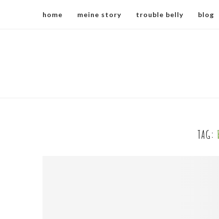
home
meine story
trouble belly
blog
TAG: