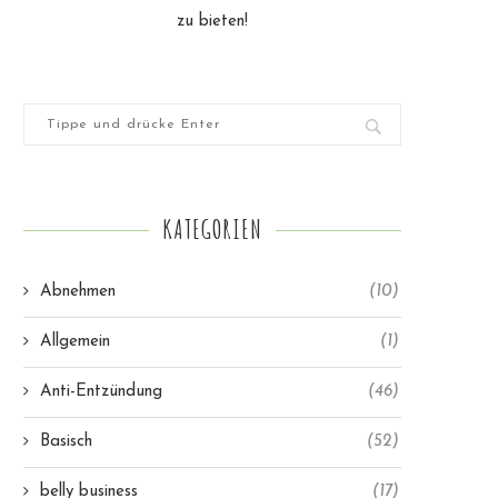
zu bieten!
KATEGORIEN
Abnehmen
(10)
Allgemein
(1)
Anti-Entzündung
(46)
Basisch
(52)
belly business
(17)